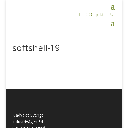
0 Objekt
softshell-19
Klädvalet Sverige
Industrivägen 34