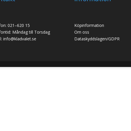
fon: 021–620 15
Köpinformation
fontid: Måndag till Torsdag
Om oss
l: info@kladvalet.se
Dataskyddslagen/GDPR