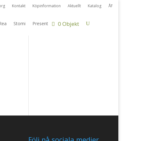
org
Kontakt
Köpinformation
Aktuellt
Katalog
ÅF
0 Objekt
Rea
Stomi
Present
Följ på sociala medier