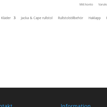
Mitt konto
Varuk
Kläder
Jacka & Cape rullstol
Rullstolstillbehör
Haklapp
ntakt
Information