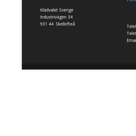
Klädvalet Sverige
Industrivägen 34
931 44 Skellefteå
Tele
Tele
Emai