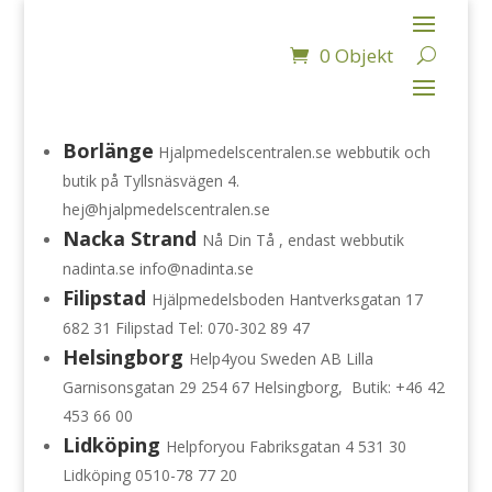
0 Objekt
Borlänge
Hjalpmedelscentralen.se webbutik och
butik på Tyllsnäsvägen 4.
hej@hjalpmedelscentralen.se
Nacka Strand
Nå Din Tå , endast webbutik
nadinta.se info@nadinta.se
Filipstad
Hjälpmedelsboden Hantverksgatan 17
682 31 Filipstad Tel: 070-302 89 47
Helsingborg
Help4you Sweden AB Lilla
Garnisonsgatan 29 254 67 Helsingborg, Butik: +46 42
453 66 00
Lidköping
Helpforyou Fabriksgatan 4 531 30
Lidköping 0510-78 77 20