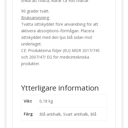
Enkla att tvätta, klarar ca 450 tvättar.
90 grader tvätt.
Bruksanvisning:
Tvätta sittskyddet före användning för att
aktivera absorptions-förmågan. Placera
sittskyddet med den ljus blå sidan mot
underlaget.
CE: Produkterna följer (EU) MDR 2017/745
och 2007/47/ EG för medicintekniska
produkter.
Ytterligare information
Vikt
0,18 kg
Färg
Blå antihalk, Svart antihalk, Blå