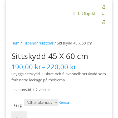
0 Objekt
Hem
/
Tillbehör rullstolar
/ Sittskydd 45 X 60 cm
Sittskydd 45 X 60 cm
Prisintervall:
190,00
kr
–
220,00
kr
190,00 kr
Snygga sittskydd. Diskret och funktionellt sittskydd som
till
förhindrar läckage på möblerna.
220,00 kr
Leveranstid 1-2 veckor
Rensa
Färg
Sittskydd