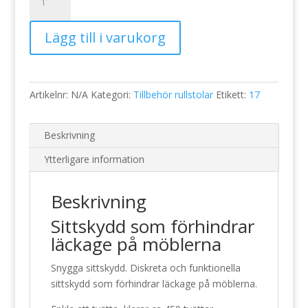
45
X
Lägg till i varukorg
60
cm
mängd
Artikelnr:
N/A
Kategori:
Tillbehör rullstolar
Etikett:
17
Beskrivning
Ytterligare information
Beskrivning
Sittskydd som förhindrar
läckage på möblerna
Snygga sittskydd. Diskreta och funktionella
sittskydd som förhindrar läckage på möblerna.