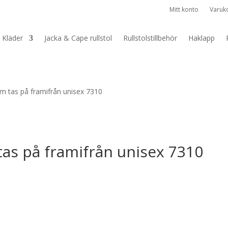
Mitt konto
Varuk
Kläder
Jacka & Cape rullstol
Rullstolstillbehör
Haklapp
om tas på framifrån unisex 7310
tas på framifrån unisex 7310