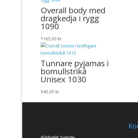
Overall body med
dragkedja i rygg
1090
1165,00
kr
Tunnare pyjamas i
bomullstrikå
Unisex 1030
940,00
kr
Ko
Klädvalet Sverige