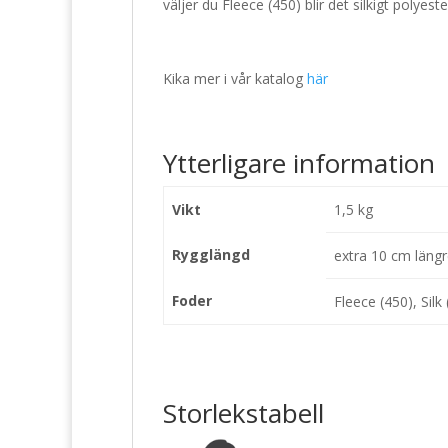
väljer du Fleece (450) blir det silkigt polye
Kika mer i vår katalog
här
Ytterligare information
Vikt
1,5 kg
Rygglängd
extra 10 cm längr
Foder
Fleece (450), Silk 
Storlekstabell