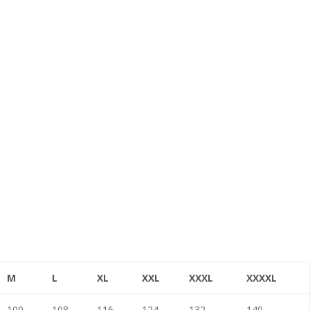
M
L
XL
XXL
XXXL
XXXXL
100
108
116
124
132
140