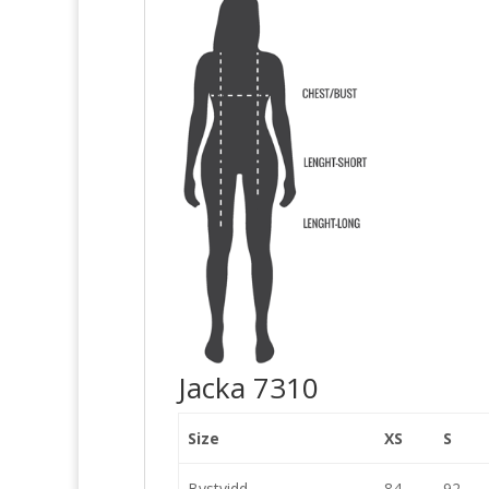
Jacka 7310
Size
XS
S
Bystvidd
84
92