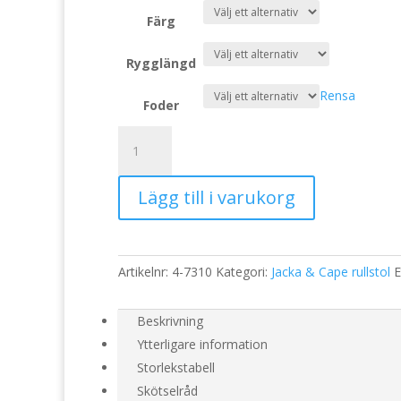
Färg
Rygglängd
Rensa
Foder
Vinter
kort
jacka
Lägg till i varukorg
som
tas
på
framifrån
Artikelnr:
4-7310
Kategori:
Jacka & Cape rullstol
E
unisex
7310
mängd
Beskrivning
Ytterligare information
Storlekstabell
Skötselråd