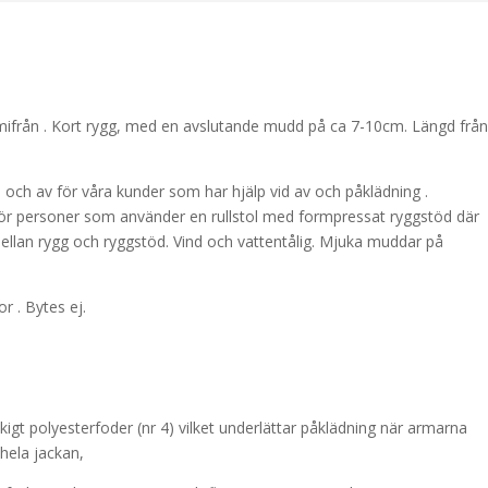
amifrån . Kort rygg, med en avslutande mudd på ca 7-10cm. Längd från
 på och av för våra kunder som har hjälp vid av och påklädning .
 för personer som använder en rullstol med formpressat ryggstöd där
mellan rygg och ryggstöd. Vind och vattentålig. Mjuka muddar på
r . Bytes ej.
ilkigt polyesterfoder (nr 4) vilket underlättar påklädning när armarna
 hela jackan,