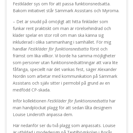
Festkläder sys om för att passa funktionsnedsatta.
Bakom initiativet står Särnmark Assistans och Myrorna.
– Det är snudd på omöjligt att hitta finkläder som
funkar rent praktiskt om man är rörelsehindrad och
kläder spelar en stor roll om man ska känna sig
inkluderad i olika sammanhang i samhället. För mig
handlar
Festkläder för funktionsnedsatta
först och
främst om lika villkor. Vi borde ha samma möjligheter
som personer utan funktionsnedsättningar att vara lite
fåfänga, speciellt när det vankas fest, säger Alexander
Nordin som arbetar med kommunikation på Särnmark
Assistans och själv sitter i permobil på grund av en
medfödd CP-skada.
Inför kollektionen
Festkläder för funktionsnedsatta
har
man handplockat plagg för att sedan låta designern
Louise Linderoth anpassa dem.
Här nedanför ser du två plagg som anpassats. Louise
är utbildad i modedesign på Textilhögskolan i Borås,