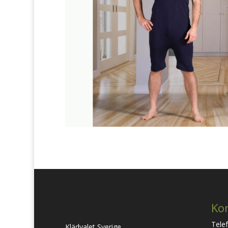
Ko
Tele
Klädvalet Sverige