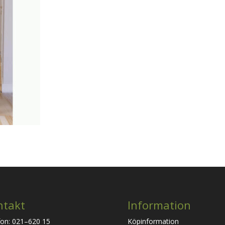
ntakt
Information
fon: 021–620 15
Köpinformation