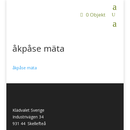
0 Objekt
åkpåse mäta
åkpåse mäta
Klädvalet Sverige
Industrivägen 34
931 44 Skellefteå