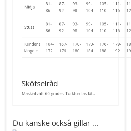
81-
87-
93-
99-
105-
111-
11
Midja
86
92
98
104
110
116
12
81-
87-
93-
99-
105-
111-
11
Stuss
86
92
98
104
110
116
12
Kundens
164-
167-
170-
173-
176-
179-
18
längd ±
172
176
180
184
188
192
19
Skötselråd
Maskintvätt 60 grader. Torktumlas lätt.
Du kanske också gillar …