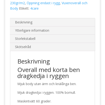
230gr/m2
,
Öppning endast i rygg
,
Vuxenoverall och
2030
Body
Etikett:
4care
mängd
Beskrivning
Ytterligare information
Storlekstabell
Skötselråd
Beskrivning
Overall med korta ben
dragkedja i ryggen
Mjuk body utan ärm och knälånga ben.
Mjuk dragkedja i ryggen. 100% bomull.
Maskintvätt 60 grader.