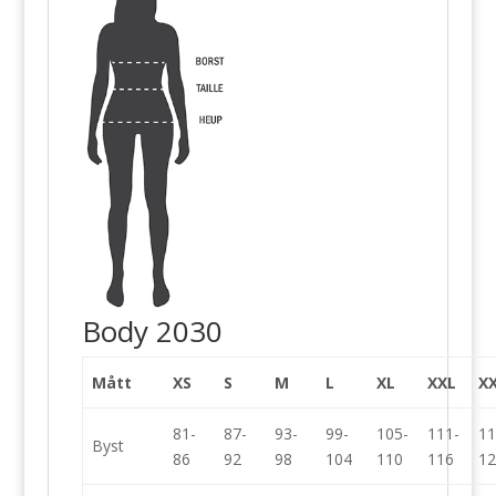
Body 2030
Mått
XS
S
M
L
XL
XXL
X
81-
87-
93-
99-
105-
111-
11
Byst
86
92
98
104
110
116
12