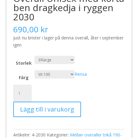
ben dragkedja i ryggen
2030
690,00
kr
Just nu brister i lager på denna overall, åter i september
igen
Storlek
Rensa
Färg
Overall
Unisex
med
Lägg till i varukorg
korta
ben
dragkedja
i
Artikelnr:
4-2030
Kategorier:
Mellan overaller trikå 190-
ryggen