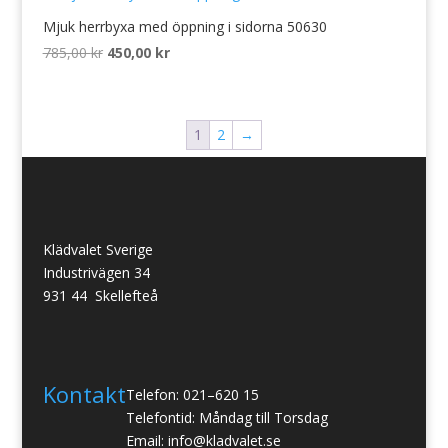
970,00 kr.
499,00 kr.
Mjuk herrbyxa med öppning i sidorna 50630
Det
Det
785,00
kr
450,00
kr
ursprungliga
nuvarande
priset
priset
var:
är:
1
2
→
785,00 kr.
450,00 kr.
Klädvalet Sverige
Industrivägen 34
931 44 Skellefteå
Kontakt
Telefon: 021–620 15
Telefontid: Måndag till Torsdag
Email: info@kladvalet.se