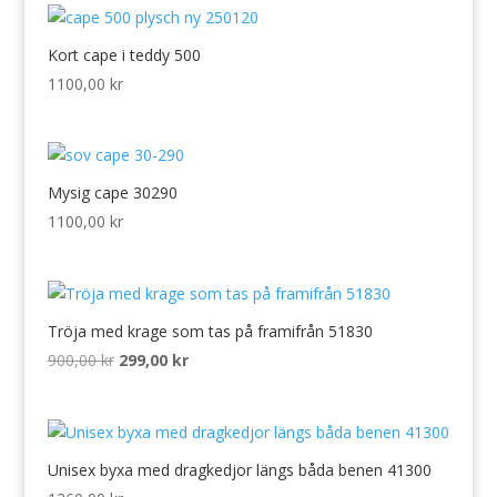
Kort cape i teddy 500
1100,00
kr
Mysig cape 30290
1100,00
kr
Tröja med krage som tas på framifrån 51830
Det
Det
900,00
kr
299,00
kr
ursprungliga
nuvarande
priset
priset
var:
är:
900,00 kr.
299,00 kr.
Unisex byxa med dragkedjor längs båda benen 41300