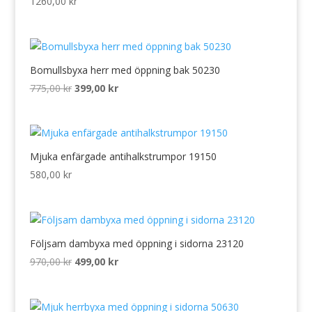
1260,00
kr
Bomullsbyxa herr med öppning bak 50230
Det
Det
775,00
kr
399,00
kr
ursprungliga
nuvarande
priset
priset
var:
är:
775,00 kr.
399,00 kr.
Mjuka enfärgade antihalkstrumpor 19150
580,00
kr
Följsam dambyxa med öppning i sidorna 23120
Det
Det
970,00
kr
499,00
kr
ursprungliga
nuvarande
priset
priset
var:
är: