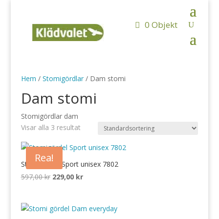
0 Objekt
Hem
/
Stomigördlar
/ Dam stomi
Dam stomi
Stomigördlar dam
Visar alla 3 resultat
Rea!
Stomigördel Sport unisex 7802
Det
Det
597,00
kr
229,00
kr
ursprungliga
nuvarande
priset
priset
var:
är: