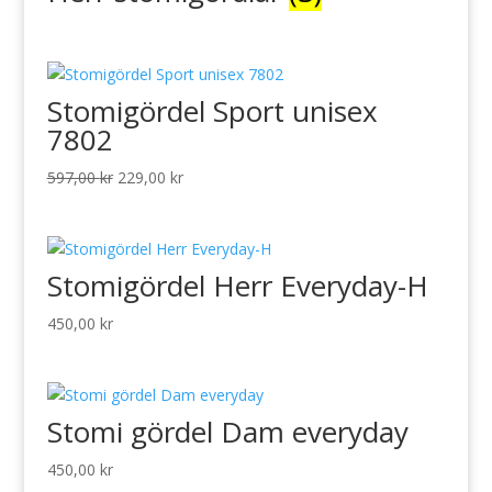
Stomigördel Sport unisex
7802
Det
Det
597,00
kr
229,00
kr
ursprungliga
nuvarande
priset
priset
var:
är:
Stomigördel Herr Everyday-H
597,00 kr.
229,00 kr.
450,00
kr
Stomi gördel Dam everyday
450,00
kr