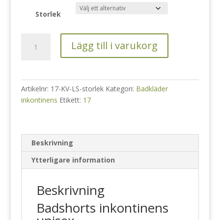
Storlek
Badshorts
Lägg till i varukorg
inkontinens
dam/herr
svart
mängd
Artikelnr:
17-KV-LS-storlek
Kategori:
Badkläder
inkontinens
Etikett:
17
Beskrivning
Ytterligare information
Beskrivning
Badshorts inkontinens