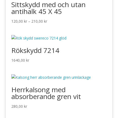
Sittskydd med och utan
antihalk 45 X 45
Prisintervall:
120,00
kr
–
210,00
kr
120,00 kr
till
210,00 kr
Rökskydd 7214
1640,00
kr
Herrkalsong med
absorberande gren vit
280,00
kr