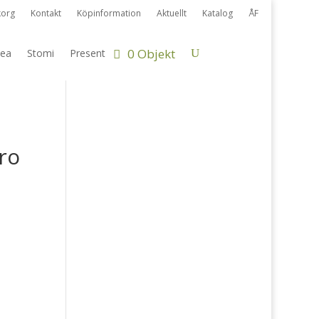
korg
Kontakt
Köpinformation
Aktuellt
Katalog
ÅF
0 Objekt
ea
Stomi
Present
ro
ervall:
00 kr
00 kr