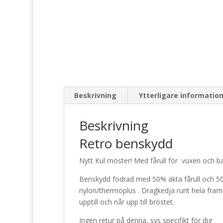
Beskrivning
Ytterligare informatio
Beskrivning
Retro benskydd
Nytt Kul möster! Med fårull för vuxen och b
Benskydd fodrad med 50% äkta fårull och 50%
nylon/thermoplus . Dragkedja runt hela framd
upptill och når upp till bröstet.
Ingen retur på denna, sys specifikt för dig