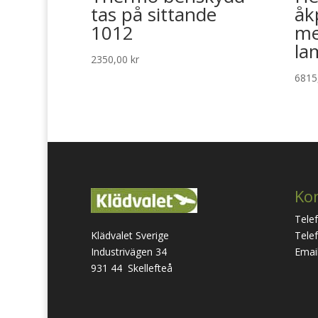
tas på sittande
åk
1012
me
la
2350,00
kr
6815
Ko
Tele
Klädvalet Sverige
Telef
Industrivägen 34
Email
931 44 Skellefteå