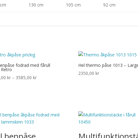
 cm
130 cm
105 cm
92 cm
benpåse fodrad med fårull
Hel thermo påse 1013 – Larg
 Retro
2350,00
kr
Prisintervall:
,00
kr
–
3585,00
kr
3090,00 kr
till
3585,00 kr
l benpåse
Multifunktionst