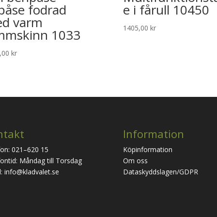
påse fodrad
e i fårull 10450
d varm
1405,00
kr
mmskinn 1033
,00
kr
ntakt
Information
fon: 021–620 15
Köpinformation
ontid: Måndag till Torsdag
Om oss
: info@kladvalet.se
Dataskyddslagen/GDPR