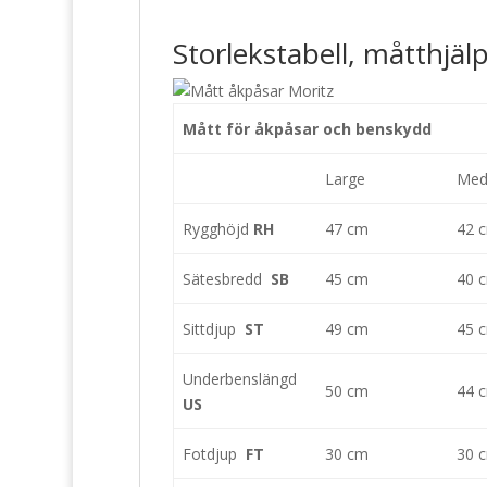
Storlekstabell, måtthjäl
Mått för åkpåsar och benskydd
Large
Med
Rygghöjd
RH
47 cm
42 
Sätesbredd
SB
45 cm
40 
Sittdjup
ST
49 cm
45 
Underbenslängd
50 cm
44 
US
Fotdjup
FT
30 cm
30 