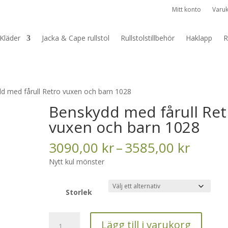
Mitt konto
Varu
Kläder
Jacka & Cape rullstol
Rullstolstillbehör
Haklapp
R
d med fårull Retro vuxen och barn 1028
Benskydd med fårull Ret
vuxen och barn 1028
Prisint
3090,00
kr
–
3585,00
kr
3090,
Nytt kul mönster
till
3585,
Storlek
Benskydd
Lägg till i varukorg