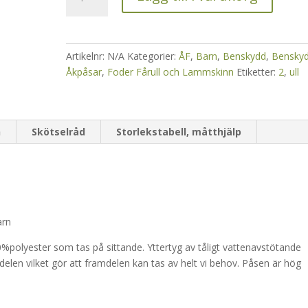
med
fårull
Retro
vuxen
Artikelnr:
N/A
Kategorier:
ÅF
,
Barn
,
Benskydd
,
Bensky
och
Åkpåsar
,
Foder Fårull och Lammskinn
Etiketter:
2
,
ull
barn
1028
mängd
n
Skötselråd
Storlekstabell, måtthjälp
arn
polyester som tas på sittande. Yttertyg av tåligt vattenavstötande
elen vilket gör att framdelen kan tas av helt vi behov. Påsen är hög