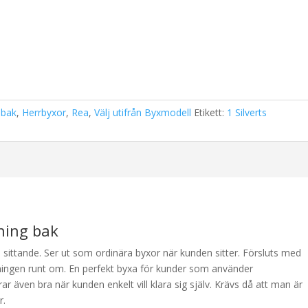
 bak
,
Herrbyxor
,
Rea
,
Välj utifrån Byxmodell
Etikett:
1 Silverts
ning bak
sittande. Ser ut som ordinära byxor när kunden sitter. Försluts med
inningen runt om. En perfekt byxa för kunder som använder
r även bra när kunden enkelt vill klara sig själv. Krävs då att man är
r.