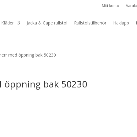
Mitt konto
Varuk
Kläder
Jacka & Cape rullstol
Rullstolstillbehör
Haklapp
herr med öppning bak 50230
d öppning bak 50230
ande
 kr.