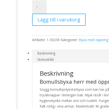
Bomullsbyxa
herr
med
Lägg till i varukorg
öppning
bak
50230
mängd
Artikelnr:
1-50230
Kategorier:
Byxa med öppning
Beskrivning
Skötselråd
Beskrivning
Bomullsbyxa herr med öpp
Snygg bomull/polyesterbyxa som kan tas på 
tryckknappar i linningen bak. Mjuk resår i l
hygienskynke mellan stol och toalett. Fungera
fullt rörlig i sina armar. Maskintvätt 40 grade