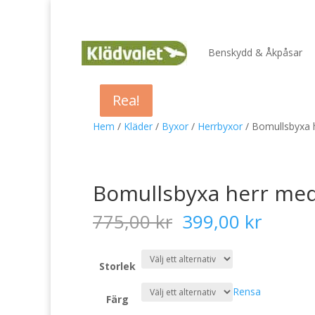
Benskydd & Åkpåsar
Rea!
Rea!
Rea!
Hem
/
Kläder
/
Byxor
/
Herrbyxor
/ Bomullsbyxa 
Bomullsbyxa herr me
Det
Det
775,00
kr
399,00
kr
ursprungliga
nuvar
priset
priset
var:
är:
Storlek
775,00 kr.
399,00
Rensa
Färg