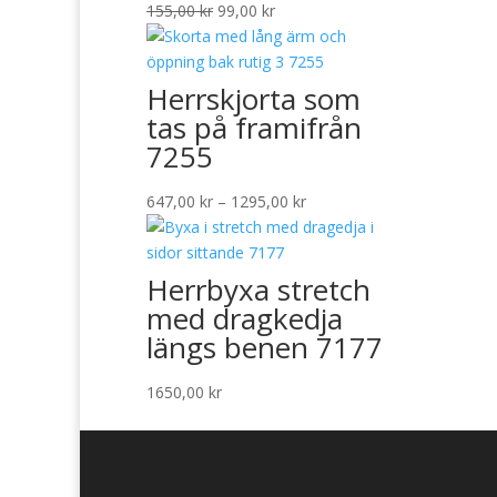
Det
Det
155,00
kr
99,00
kr
ursprungliga
nuvarande
priset
priset
var:
är:
Herrskjorta som
155,00 kr.
99,00 kr.
tas på framifrån
7255
Prisintervall:
647,00
kr
–
1295,00
kr
647,00 kr
till
1295,00 kr
Herrbyxa stretch
med dragkedja
längs benen 7177
1650,00
kr