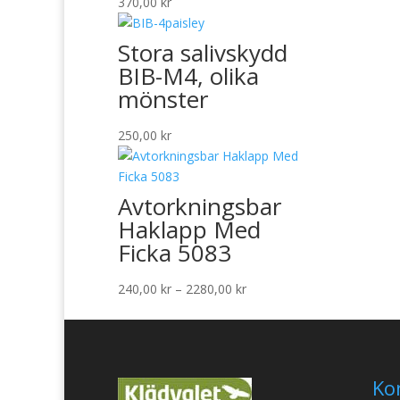
370,00
kr
Stora salivskydd
BIB-M4, olika
mönster
250,00
kr
Avtorkningsbar
Haklapp Med
Ficka 5083
Prisintervall:
240,00
kr
–
2280,00
kr
240,00 kr
till
2280,00 kr
Ko