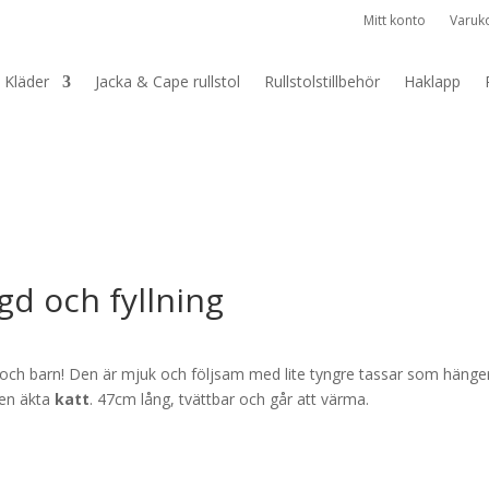
Mitt konto
Varuk
Kläder
Jacka & Cape rullstol
Rullstolstillbehör
Haklapp
d och fyllning
re och barn! Den är mjuk och följsam med lite tyngre tassar som hänge
 en äkta
katt
. 47cm lång, tvättbar och går att värma.