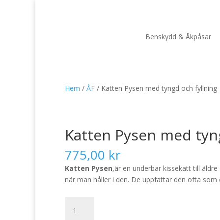
Benskydd & Åkpåsar
Hem
/
ÅF
/ Katten Pysen med tyngd och fyllning
Katten Pysen med tyng
775,00
kr
Katten Pysen
,är en underbar kissekatt till äld
när man håller i den. De uppfattar den ofta som
Katten
Pysen