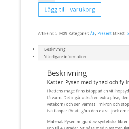
med
Lägg till i varukorg
tyngd
och
fyllning
mängd
Artikelnr:
5-M09
Kategorier:
ÅF
,
Present
Etikett:
5
Beskrivning
Ytterligare information
Beskrivning
Katten Pysen med tyngd och fyll
I kattens mage finns istoppad en vit ihopsyd
få varm. Det ingår också en extra påse, den 
vetekorn) och sen värmas i mikron och stop
tvättlappar för att göra den extra tjock om
Material: Pysen är gjord av syntetiska fibrer
upp till 40 grader. Vit påse med plastgranulat