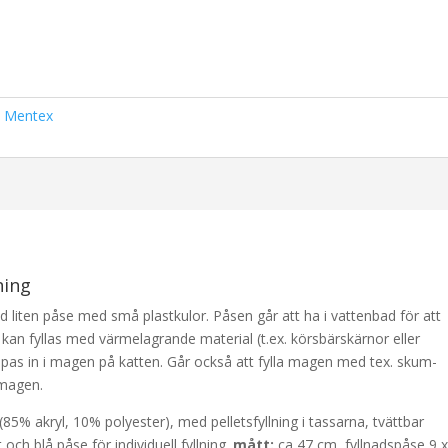
 Mentex
ning
d liten påse med små plastkulor. Påsen går att ha i vattenbad för att
kan fyllas med värmelagrande material (t.ex. körsbärskärnor eller
pas in i magen på katten. Går också att fylla magen med tex. skum-
 magen.
 (85% akryl, 10% polyester), med pelletsfyllning i tassarna, tvättbar
 och blå påse för individuell fyllning.
mått:
ca 47 cm, fyllnadspåse 9 x