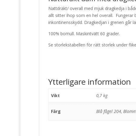
Nattdräkt/ overall med mjuk dragkedja i bå
allt sitter ihop som en hel overall. Fungerar 
inkontinensskydd. Dragkedjan i grenen går lä
100% bomull. Maskintvätt 60 grader.
Se storlekstabellen för rätt storlek under flike
Ytterligare information
Vikt
0,7 kg
Färg
Blå fågel 204, Blom