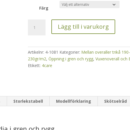
Färg
Nattdräkt
Lägg till i varukorg
dam
med
dragkedja
i
Artikelnr:
4-1081
Kategorier:
Mellan overaller trikå 190
gren
230gr/m2
,
Öppning i gren och rygg
,
Vuxenoverall och
och
Etikett:
4care
rygg
1081
mängd
n
Storlekstabell
Modellförklaring
Skötselråd
a i gren och rygg