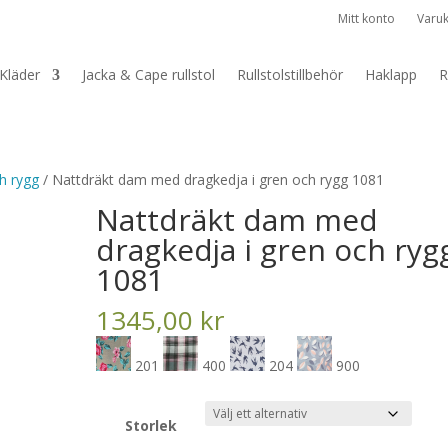
Mitt konto
Varu
Kläder
Jacka & Cape rullstol
Rullstolstillbehör
Haklapp
R
h rygg
/ Nattdräkt dam med dragkedja i gren och rygg 1081
Nattdräkt dam med
dragkedja i gren och ryg
1081
1345,00
kr
201
400
204
900
Storlek