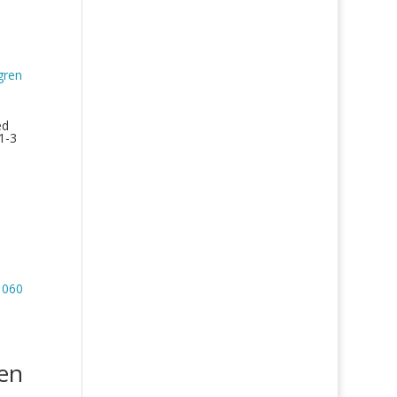
ed
1-3
gen