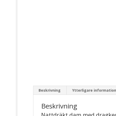
Beskrivning
Ytterligare informatio
Beskrivning
Nattdräkt dam med dragkedj