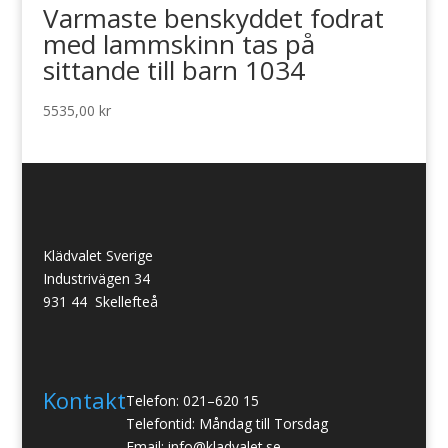
Varmaste benskyddet fodrat
med lammskinn tas på
sittande till barn 1034
5535,00
kr
Klädvalet Sverige
Industrivägen 34
931 44 Skellefteå
Kontakt
Telefon: 021–620 15
Telefontid: Måndag till Torsdag
Email: info@kladvalet.se