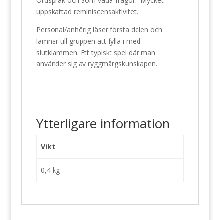
Ordspråk och Som vadå-frågor. Mycket
uppskattad reminiscensaktivitet.
Personal/anhörig läser första delen och
lämnar till gruppen att fylla i med
slutklämmen. Ett typiskt spel där man
använder sig av ryggmärgskunskapen.
Ytterligare information
Vikt
0,4 kg