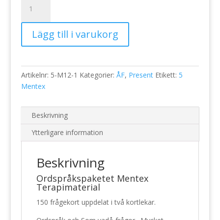
Ordspråkspaketet
Mentex
Terapimaterial
Lägg till i varukorg
mängd
Artikelnr:
5-M12-1
Kategorier:
ÅF
,
Present
Etikett:
5
Mentex
Beskrivning
Ytterligare information
Beskrivning
Ordspråkspaketet Mentex
Terapimaterial
150 frågekort uppdelat i två kortlekar.