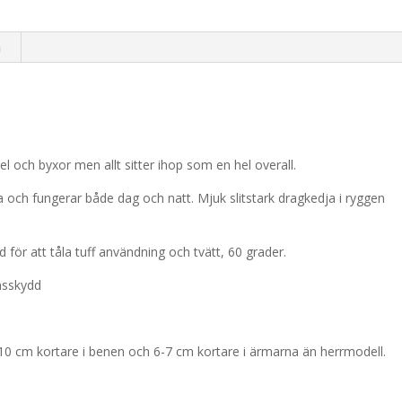
1085
mängd
n
l och byxor men allt sitter ihop som en hel overall.
och fungerar både dag och natt. Mjuk slitstark dragkedja i ryggen
d för att tåla tuff användning och tvätt, 60 grader.
ensskydd
10 cm kortare i benen och 6-7 cm kortare i ärmarna än herrmodell.