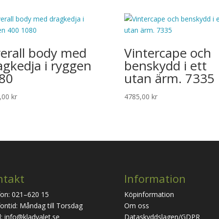
erall body med
Vintercape och
agkedja i ryggen
benskydd i ett
80
utan ärm. 7335
,00
kr
4785,00
kr
ntakt
Information
fon: 021–620 15
Köpinformation
ontid: Måndag till Torsdag
Om oss
: info@kladvalet.se
Dataskyddslagen/GDPR