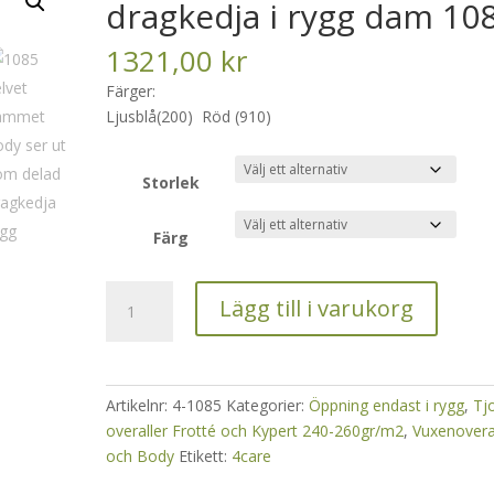
dragkedja i rygg dam 10
1321,00
kr
Färger:
Ljusblå
(200)
Röd (910)
Storlek
Färg
Overall
Lägg till i varukorg
i
velour
med
dragkedja
Artikelnr:
4-1085
Kategorier:
Öppning endast i rygg
,
Tj
i
overaller Frotté och Kypert 240-260gr/m2
,
Vuxenovera
rygg
och Body
Etikett:
4care
dam