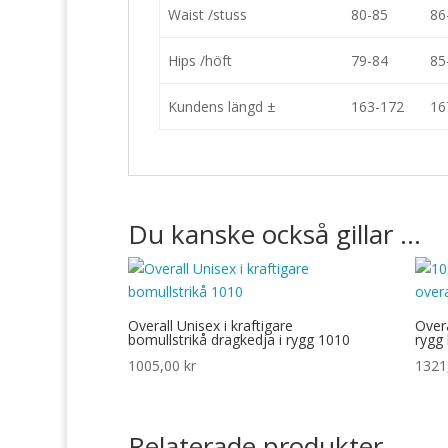
Waist /stuss
80-85
86
Hips /höft
79-84
85
Kundens längd ±
163-172
16
Du kanske också gillar …
Overall Unisex i kraftigare
Overa
bomullstrikå dragkedja i rygg 1010
rygg
1005,00
kr
1321
Relaterade produkter