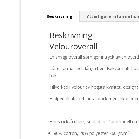
Beskrivning
Ytterligare informatio
Beskrivning
Velour
overall
En snygg overall som ger intryck av en överde
Långa ärmar och långa ben. Bekväm att bära 
bak.
Tillverkad i
velour
av högsta kvalitet, designa
Hjälper till att förhindra plock med inkontin
Finns också i herr, se nedan. Dammodell ca 
80% cotton, 20% polyester 260 gr/m²