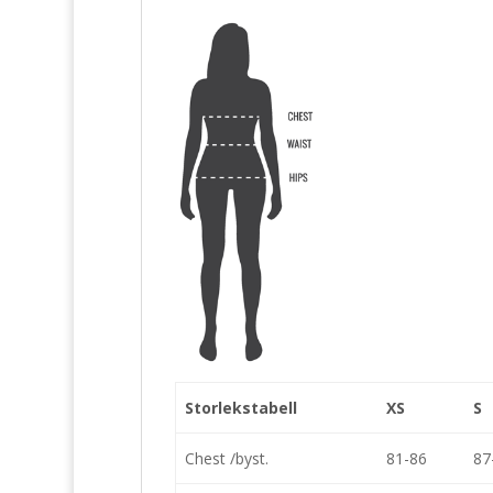
Storlekstabell
XS
S
Chest /byst.
81-86
87