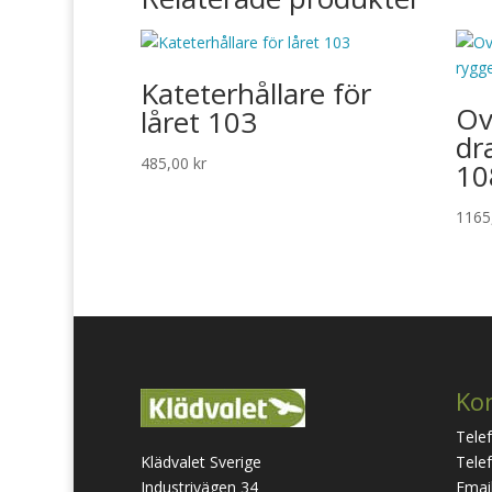
Kateterhållare för
Ov
låret 103
dr
485,00
kr
10
1165
Ko
Tele
Klädvalet Sverige
Telef
Industrivägen 34
Email