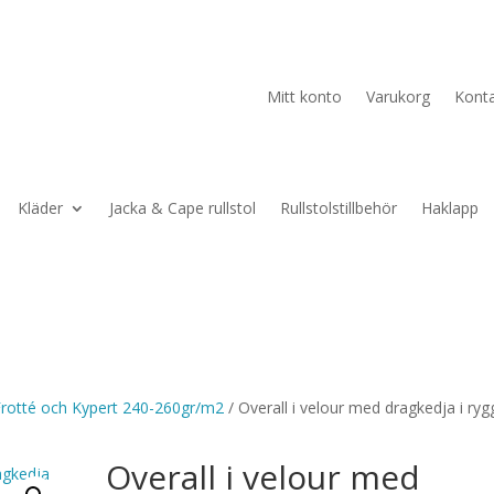
Mitt konto
Varukorg
Kont
Kläder
Jacka & Cape rullstol
Rullstolstillbehör
Haklapp
Frotté och Kypert 240-260gr/m2
/ Overall i velour med dragkedja i ryg
Overall i velour med