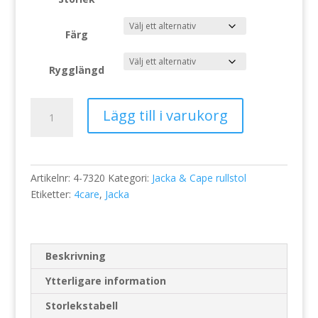
Färg
Rygglängd
Vårjacka
Lägg till i varukorg
kort
rygg
7320
mängd
Artikelnr:
4-7320
Kategori:
Jacka & Cape rullstol
Etiketter:
4care
,
Jacka
Beskrivning
Ytterligare information
Storlekstabell