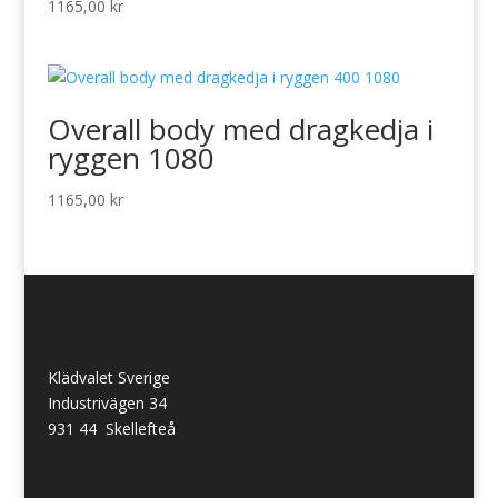
1165,00
kr
Overall body med dragkedja i
ryggen 1080
1165,00
kr
Klädvalet Sverige
Industrivägen 34
931 44 Skellefteå