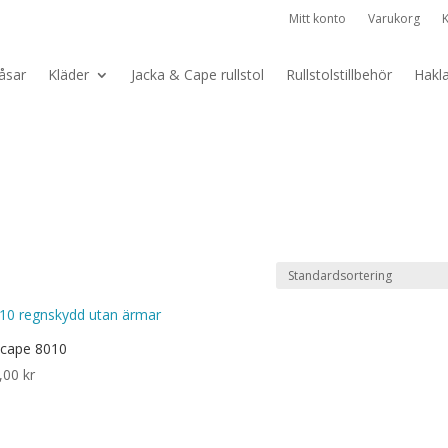
Mitt konto
Varukorg
åsar
Kläder
Jacka & Cape rullstol
Rullstolstillbehör
Hakl
cape 8010
,00
kr