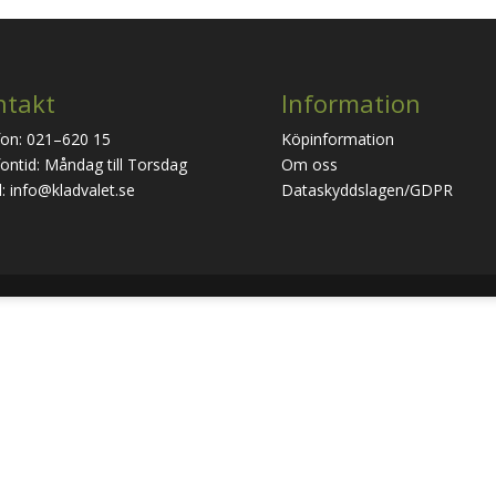
ntakt
Information
fon: 021–620 15
Köpinformation
ontid: Måndag till Torsdag
Om oss
: info@kladvalet.se
Dataskyddslagen/GDPR