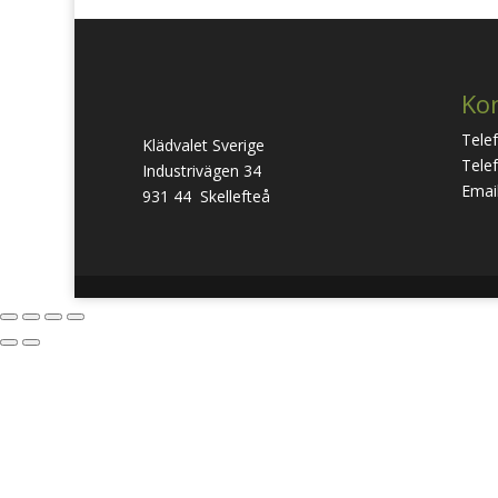
Ko
Tele
Klädvalet Sverige
Telef
Industrivägen 34
Email
931 44 Skellefteå