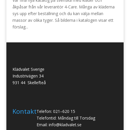
Vår fina nya katalog på svenska med kläder och
åkpåsar från vår leverantör 4-Care. Många av kläderna
sys upp efter beställning och du kan välja mellan
massor av olika tyger. Så bilderna i katalogen visar ett
förslag...
Klädvalet Sverige
Industrivägen 34
931 44 Skellefteå
Kontakt
Telefon: 021–620 15
Telefontid: Måndag till Torsdag
Email: info@kladvalet.se