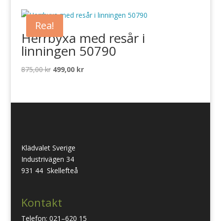
Rea!
Herrbyxa med resår i
linningen 50790
Det
Det
875,00
kr
499,00
kr
ursprungliga
nuvarande
priset
priset
var:
är:
875,00 kr.
499,00 kr.
Klädvalet Sverige
Industrivägen 34
931 44 Skellefteå
Kontakt
Telefon: 021–620 15