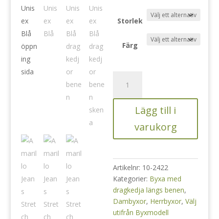
Storlek
Färg
Amarillo
Jeans
Stretch
Lägg till i
Unisex
Blå
varukorg
mängd
Artikelnr:
10-2422
Kategorier:
Byxa med
dragkedja längs benen
,
Dambyxor
,
Herrbyxor
,
Välj
utifrån Byxmodell