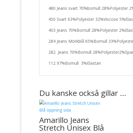
480 Jeans svart 70%bomull 28%Polyester 
450 Svart 63%Polyester 32%Viscose 5%Elas
403 Jeans 70%Bomull 28%Polyester 2%Elas
284 Jeans Mörkblå 65%Bomull 33%Polyest
282 Jeans 70%Bomull 28%Polyester2%Spa
112 97%Bomull 3%Elastan
Du kanske också gillar …
Amarillo Jeans
Stretch Unisex Blå