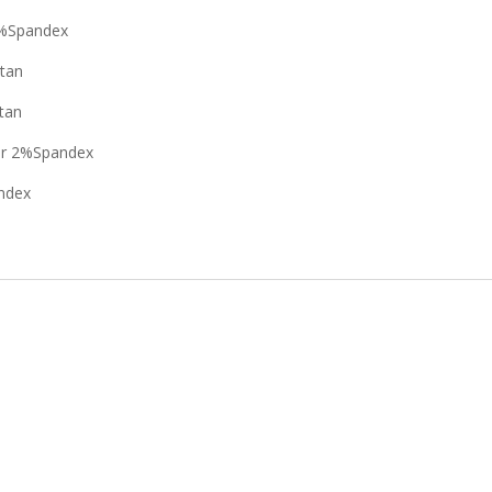
2%Spandex
tan
tan
er 2%Spandex
ndex