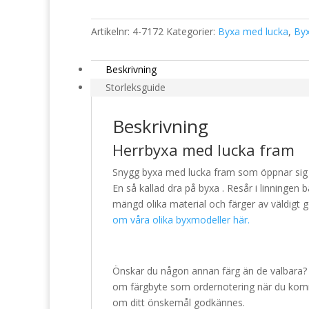
mängd
Artikelnr:
4-7172
Kategorier:
Byxa med lucka
,
By
Beskrivning
Storleksguide
Beskrivning
Herrbyxa med lucka fram
Snygg byxa med lucka fram som öppnar sig ne
En så kallad dra på byxa . Resår i linningen 
mängd olika material och färger av väldigt g
om våra olika byxmodeller här.
Önskar du någon annan färg än de valbara? 
om färgbyte som ordernotering när du kommer t
om ditt önskemål godkännes.