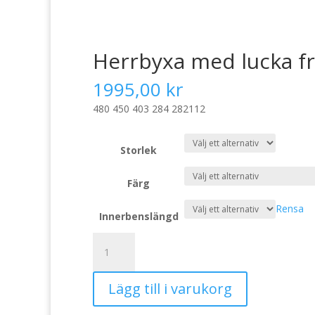
Herrbyxa med lucka f
1995,00
kr
480
450
403
284
282
112
Storlek
Färg
Rensa
Innerbenslängd
Herrbyxa
med
lucka
Lägg till i varukorg
fram
7172