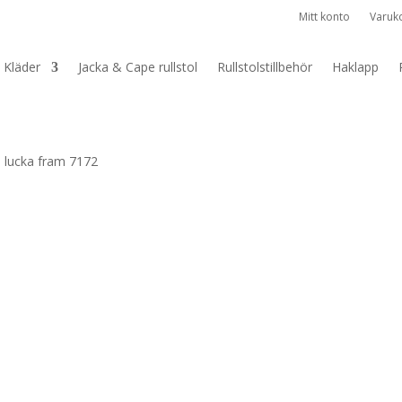
Mitt konto
Varuk
Kläder
Jacka & Cape rullstol
Rullstolstillbehör
Haklapp
 lucka fram 7172