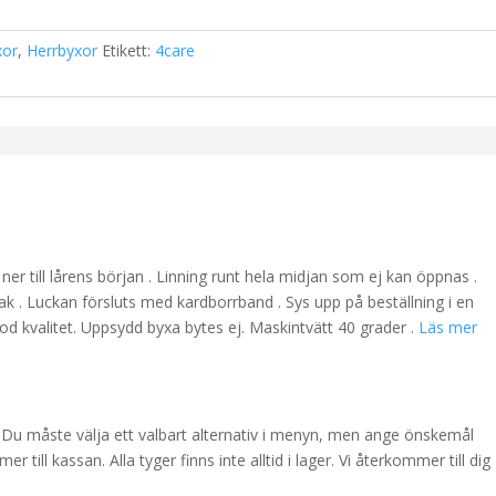
xor
,
Herrbyxor
Etikett:
4care
r till lårens början . Linning runt hela midjan som ej kan öppnas .
bak . Luckan försluts med kardborrband . Sys upp på beställning i en
od kvalitet. Uppsydd byxa bytes ej. Maskintvätt 40 grader .
Läs mer
Du måste välja ett valbart alternativ i menyn, men ange önskemål
ill kassan. Alla tyger finns inte alltid i lager. Vi återkommer till dig